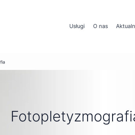
Usługi
O nas
Aktualn
fia
Fotopletyzmografi