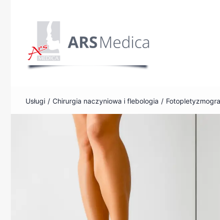
Przejdź
do
zawartości
3 grudnia, 2023
Fotopletyzmografia
Usługi
Chirurgia naczyniowa i flebologia
Fotopletyzmogra