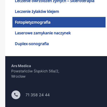
Leczenie owrzodzeń żylnych – Skleroterapia
Leczenie żylaków klejem
Fotopletyzmografia
Laserowe zamykanie naczynek
Duplex-sonografia
Ars Medica
Powstańców Śląskich 56a/2,
Wrocław
71 358 24 44