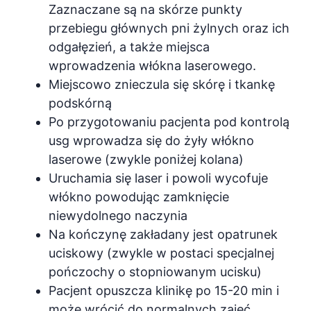
Zaznaczane są na skórze punkty
przebiegu głównych pni żylnych oraz ich
odgałęzień, a także miejsca
wprowadzenia włókna laserowego.
Miejscowo znieczula się skórę i tkankę
podskórną
Po przygotowaniu pacjenta pod kontrolą
usg wprowadza się do żyły włókno
laserowe (zwykle poniżej kolana)
Uruchamia się laser i powoli wycofuje
włókno powodując zamknięcie
niewydolnego naczynia
Na kończynę zakładany jest opatrunek
uciskowy (zwykle w postaci specjalnej
pończochy o stopniowanym ucisku)
Pacjent opuszcza klinikę po 15-20 min i
może wrócić do normalnych zajęć