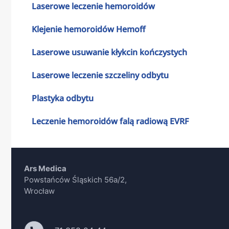
Laserowe leczenie hemoroidów
Klejenie hemoroidów Hemoff
Laserowe usuwanie kłykcin kończystych
Laserowe leczenie szczeliny odbytu
Plastyka odbytu
Leczenie hemoroidów falą radiową EVRF
Ars Medica
Powstańców Śląskich 56a/2,
Wrocław