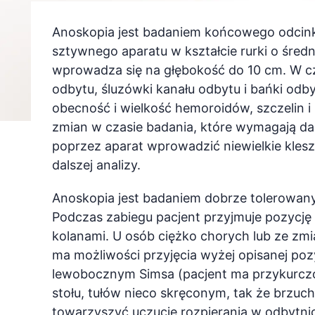
Anoskopia jest badaniem końcowego odcink
sztywnego aparatu w kształcie rurki o śre
wprowadza się na głębokość do 10 cm. W cz
odbytu, śluzówki kanału odbytu i bańki odby
obecność i wielkość hemoroidów, szczelin 
zmian w czasie badania, które wymagają dal
poprzez aparat wprowadzić niewielkie kleszc
dalszej analizy.
Anoskopia jest badaniem dobrze tolerowan
Podczas zabiegu pacjent przyjmuje pozycj
kolanami. U osób ciężko chorych lub ze zm
ma możliwości przyjęcia wyżej opisanej pozy
lewobocznym Simsa (pacjent ma przykurczo
stołu, tułów nieco skręconym, tak że brzuc
towarzyszyć uczucie rozpierania w odbytn