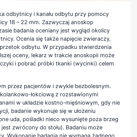
a odbytnicy i kanału odbytu przy pomocy
dnicy 18 – 22 mm. Zazwyczaj anoskop
asie badania oceniany jest wygląd okolicy
tnicy. Ocenia się także napięcie zwieraczy,
i przetok odbytu. W przypadku stwierdzenia
szej oceny, lekarz w trakcie anoskopii może
zyki i pobrać próbki tkanki (wycinki) celem
ym przez pacjentów i zwykle bezbolesnym.
ę kolankowo-łokciową z rozstawionymi
ianami w układzie kostno-mięśniowym, gdy nie
cji, badanie wykonuje się w ułożeniu
ne uda, pośladki nieco wysunięte poza brzeg
h jest zwrócony do stołu). Badaniu może
icy. Wykonanie badania nie wymaga żadnego