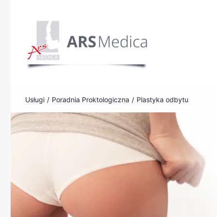
Przejdź
do
zawartości
3 grudnia, 2023
Plastyka odbytu
Usługi
Poradnia Proktologiczna
Plastyka odbytu