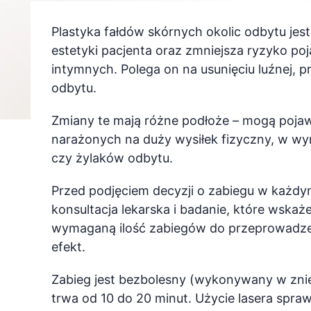
Plastyka fałdów skórnych okolic odbytu jes
estetyki pacjenta oraz zmniejsza ryzyko poj
intymnych. Polega on na usunięciu luźnej, p
odbytu.
Zmiany te mają różne podłoże – mogą pojawi
narażonych na duży wysiłek fizyczny, w wy
czy żylaków odbytu.
Przed podjęciem decyzji o zabiegu w każdy
konsultacja lekarska i badanie, które wskaż
wymaganą ilość zabiegów do przeprowadzen
efekt.
Zabieg jest bezbolesny (wykonywany w znie
trwa od 10 do 20 minut. Użycie lasera spra