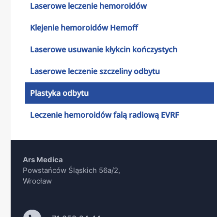
Laserowe leczenie hemoroidów
Klejenie hemoroidów Hemoff
Laserowe usuwanie kłykcin kończystych
Laserowe leczenie szczeliny odbytu
Plastyka odbytu
Leczenie hemoroidów falą radiową EVRF
Ars Medica
Powstańców Śląskich 56a/2,
Wrocław